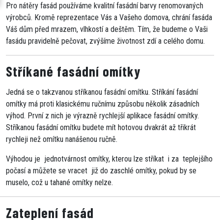
Pro nátěry fasád používáme kvalitní fasádní barvy renomovaných
výrobců. Kromě reprezentace Vás a Vašeho domova, chrání fasáda
Váš dům před mrazem, vlhkostí a deštěm. Tím, že budeme o Vaši
fasádu pravidelně pečovat, zvýšíme životnost zdí a celého domu.
Stříkané fasádní omítky
Jedná se o takzvanou stříkanou fasádní omítku. Stříkání fasádní
omítky má proti klasickému ručnímu způsobu několik zásadních
výhod. První z nich je výrazně rychlejší aplikace fasádní omítky.
Stříkanou fasádní omítku budete mít hotovou dvakrát až třikrát
rychleji než omítku nanášenou ručně.
Výhodou je jednotvárnost omítky, kterou lze stříkat i za teplejšího
počasí a můžete se vracet již do zaschlé omítky, pokud by se
muselo, což u tahané omítky nelze.
Zateplení fasád