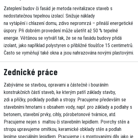
Zateplení budov či fasád je metoda revitalizace staveb s
nedostatečnou tepelnou izolací. Snižuje náklady
na vytápění i chlazení domu, zdivo nepromrzá – přináší energetické
úspory.
Při dobrém provedení může ušetřit až 50 % tepelné
energie.
Většinou se vytváří tak, že se na fasádu budovy přidá
izolant, jako například polystyren o přibližné tloušťce 15 centimetrů.
Často se vyměňují také okna a jsou nahrazována novými plastovými.
Zednické práce
Zabýváme se stavbou, opravami a částečně i bouráním
konstrukčních částí staveb, ke kterým patří základy stavby,
zdi a příčky, podklady podlah a stropy. Pracujeme především se
stavebními hmotami s obsahem vody, např. pro základy a podlahy s
betonem, stavební prvky, cihly, pórobetonové tvárnice, atd.
Pracujeme nejen s maltou či stavebním lepidlem. Povrchy stěn a
stropu upravujeme omítkou, keramické obklady stěn a podlah
lepíme speciálním lepidlem. Pracujeme i s montovanými díly jako je