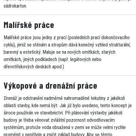
sádrokarton.
Malířské práce
Malířské práce jsou jedny z prací (posledních prací dokončovacího
cyklu), jimiž se stěnám a stropům dává konečný vzhled strukturální,
barevný a estetický. Maluje se na nových omítkách, starých
omítkách, jiných podkladech (např. legátových nebo
dřevotřískových deskách apod.)
Výkopové a drenážní práce
Drenáž je odstranění nadměrně nahromaděné tekutiny z jakékoli
oblasti stavby, kde nemá být. Jak již bylo uvedeno, tento koncept je
široce používán ve stavebnictví. Při plánování výstavby jakékoli
budovy je třeba věnovat zvláštní pozornost odvodňovacím
systémům, protože voda obsažená v zemi se může velmi rychle
proměnit v nepřítele a zničit základ budovy. Aby se těmto