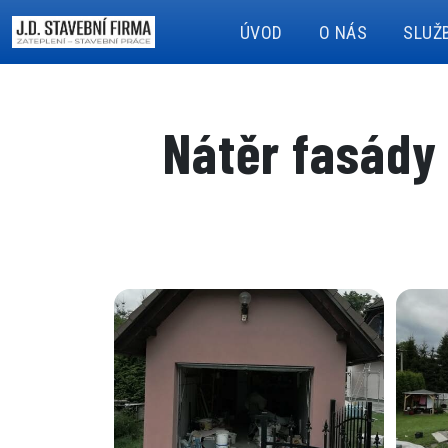
ÚVOD
O NÁS
SLUŽ
Nátěr fasády