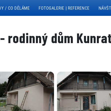
BY / CO DĚLÁME
FOTOGALERIE | REFERENCE
NÁVŠT
 - rodinný dům Kunrat